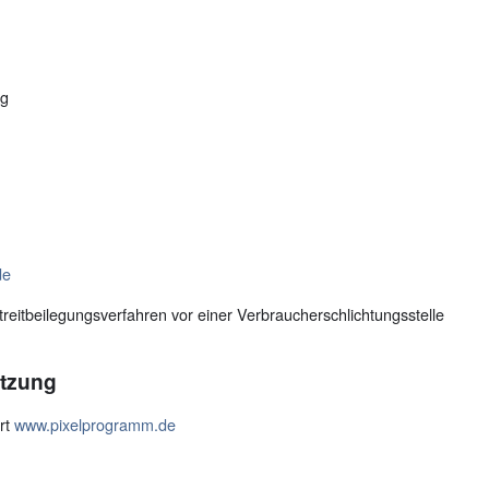
rg
de
 Streitbeilegungsverfahren vor einer Verbraucherschlichtungsstelle
tzung
rt
www.pixelprogramm.de